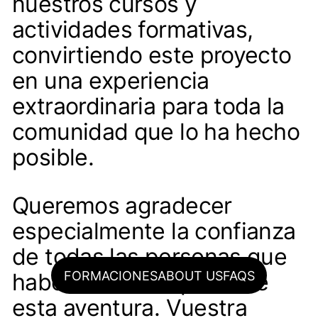
nuestros cursos y
actividades formativas,
convirtiendo este proyecto
en una experiencia
extraordinaria para toda la
comunidad que lo ha hecho
posible.
Queremos agradecer
especialmente la confianza
de todas las personas que
FORMACIONES
ABOUT US
FAQS
habéis formado parte de
esta aventura. Vuestra