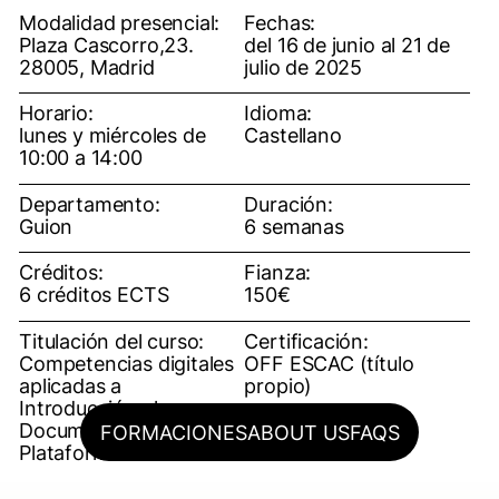
Modalidad presencial:
Fechas:
Plaza Cascorro,23.
del 16 de junio al 21 de
28005, Madrid
julio de 2025
Horario:
Idioma:
lunes y miércoles de
Castellano
10:00 a 14:00
Departamento:
Duración:
Guion
6 semanas
Créditos:
Fianza:
6 créditos ECTS
150€
Titulación del curso:
Certificación:
Competencias digitales
OFF ESCAC (título
aplicadas a
propio)
Introducción al
Documental de
FORMACIONES
ABOUT US
FAQS
Plataforma