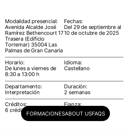
Modalidad presencial:
Fechas:
Avenida Alcalde José
Del 29 de septiembre al
Ramírez Bethencourt 17
10 de octubre de 2025
Trasera (Edificio
Torremar) 35004 Las
Palmas de Gran Canaria
Horario:
Idioma:
De lunes a viernes de
Castellano
8:30 a 13:00 h
Departamento:
Duración:
Interpretación
2 semanas
Créditos:
Fianza:
6 créditos ECTS
50€
FORMACIONES
ABOUT US
FAQS