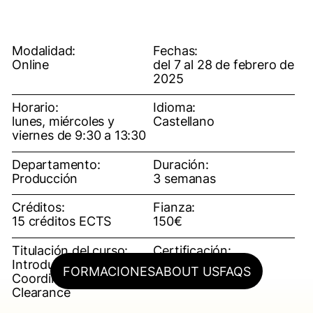
Modalidad:
Fechas:
Online
del 7 al 28 de febrero de
2025
Horario:
Idioma:
lunes, miércoles y
Castellano
viernes de 9:30 a 13:30
Departamento:
Duración:
Producción
3 semanas
Créditos:
Fianza:
15 créditos ECTS
150€
Titulación del curso:
Certificación:
Introducción a la
OFF ESCAC (título
FORMACIONES
ABOUT US
FAQS
Coordinación de
propio)
Clearance