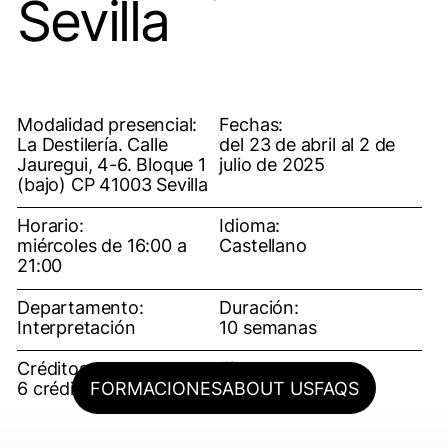
Sevilla
Modalidad presencial:
Fechas:
La Destilería. Calle
del 23 de abril al 2 de
Jauregui, 4-6. Bloque 1
julio de 2025
(bajo) CP 41003 Sevilla
Horario:
Idioma:
miércoles de 16:00 a
Castellano
21:00
Departamento:
Duración:
Interpretación
10 semanas
Créditos:
Fianza:
FORMACIONES
ABOUT US
FAQS
6 créditos ECTS
150€