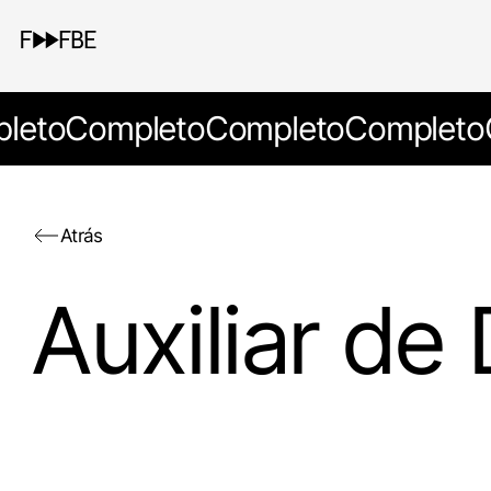
leto
Completo
Completo
Completo
Atrás
Auxiliar de