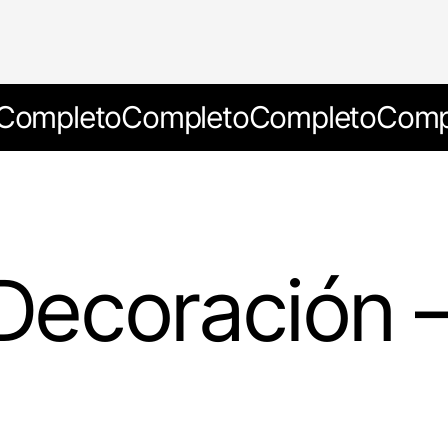
Completo
Completo
Completo
Comp
 Decoración –