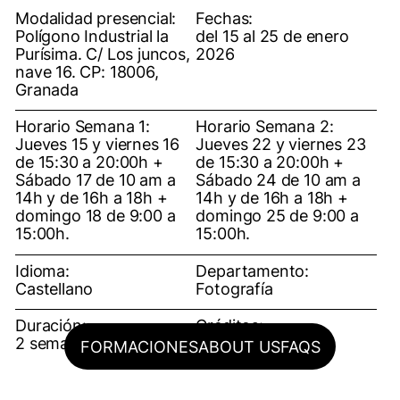
Modalidad presencial:
Fechas:
Polígono Industrial la
del 15 al 25 de enero
Purísima. C/ Los juncos,
2026
nave 16. CP: 18006,
Granada
Horario Semana 1:
Horario Semana 2:
Jueves 15 y viernes 16
Jueves 22 y viernes 23
de 15:30 a 20:00h +
de 15:30 a 20:00h +
Sábado 17 de 10 am a
Sábado 24 de 10 am a
14h y de 16h a 18h +
14h y de 16h a 18h +
domingo 18 de 9:00 a
domingo 25 de 9:00 a
15:00h.
15:00h.
Idioma:
Departamento:
Castellano
Fotografía
Duración:
Créditos:
2 semanas
6 créditos ECTS
FORMACIONES
ABOUT US
FAQS