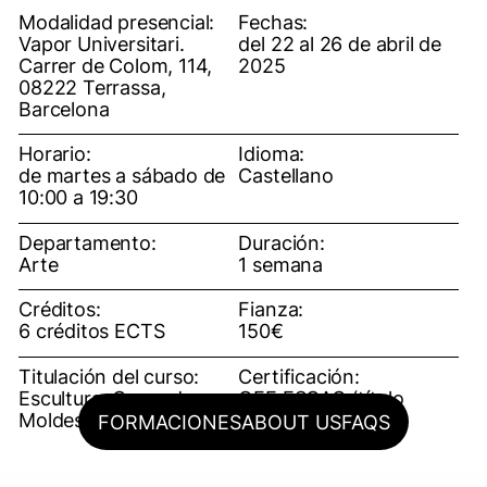
Modalidad presencial:
Fechas:
Vapor Universitari.
del 22 al 26 de abril de
Carrer de Colom, 114,
2025
08222 Terrassa,
Barcelona
Horario:
Idioma:
de martes a sábado de
Castellano
10:00 a 19:30
Departamento:
Duración:
Arte
1 semana
Créditos:
Fianza:
6 créditos ECTS
150€
Titulación del curso:
Certificación:
Escultura: Curso de
OFF ESCAC (título
Moldes
propio)
FORMACIONES
ABOUT US
FAQS