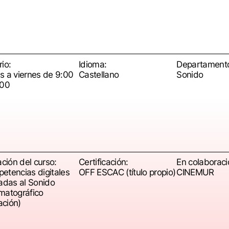
io:
Idioma:
Departament
s a viernes de 9:00
Castellano
Sonido
:00
ación del curso:
Certificación:
En colaboraci
etencias digitales
OFF ESCAC (título propio)
CINEMUR
cadas al Sonido
matográfico
iación)