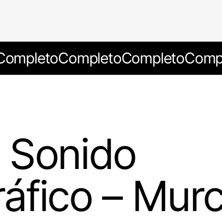
Completo
Completo
Completo
Comp
l Sonido
áfico – Murc