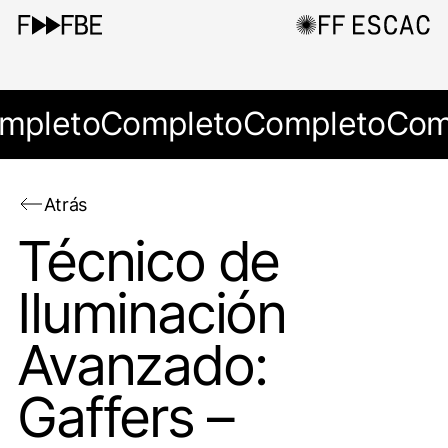
mpleto
Completo
Completo
Com
Atrás
Técnico de
Iluminación
Avanzado:
Gaffers –