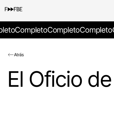
leto
Completo
Completo
Completo
Atrás
El Oficio d