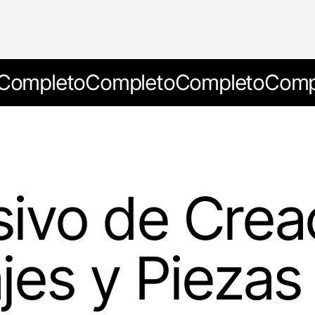
Completo
Completo
Completo
Comp
nsivo de Crea
jes y Piezas