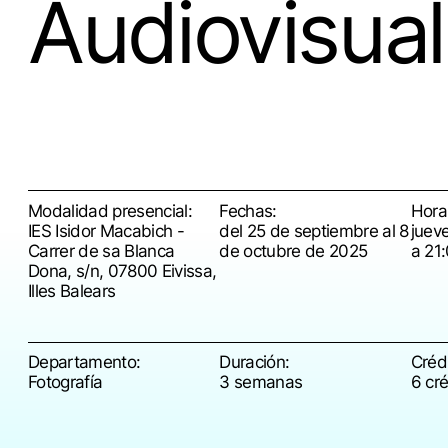
Audiovisual
Modalidad presencial:
Fechas:
Hora
IES Isidor Macabich -
del 25 de septiembre al 8
juev
Carrer de sa Blanca
de octubre de 2025
a 21
Dona, s/n, 07800 Eivissa,
Illes Balears
Departamento:
Duración:
Crédi
Fotografía
3 semanas
6 cr