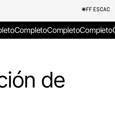
leto
Completo
Completo
Completo
ción de