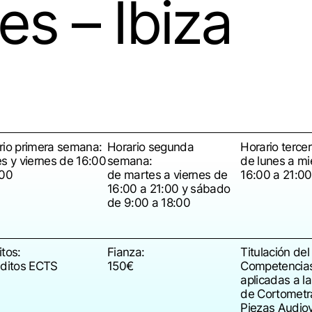
es – Ibiza
rio primera semana:
Horario segunda
Horario terce
es y viernes de 16:00
semana:
de lunes a mi
:00
de martes a viernes de
16:00 a 21:00
16:00 a 21:00 y sábado
de 9:00 a 18:00
tos:
Fianza:
Titulación del
éditos ECTS
150€
Competencias 
aplicadas a l
de Cortometr
Piezas Audiov