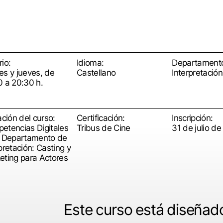
io:
Idioma:
Departament
es y jueves, de
Castellano
Interpretación
0 a 20:30 h.
ación del curso:
Certificación:
Inscripción:
etencias Digitales
Tribus de Cine
31 de julio d
l Departamento de
pretación: Casting y
eting para Actores
Este curso está diseñado