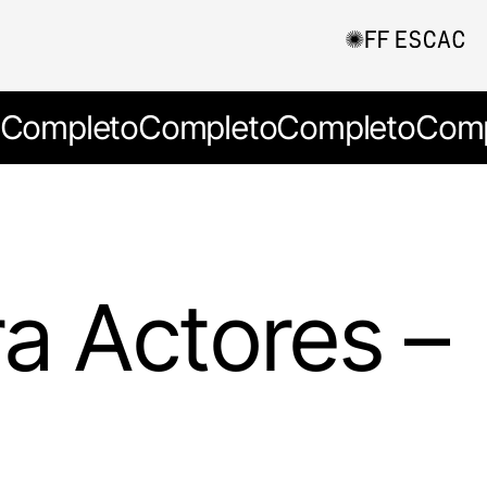
Completo
Completo
Completo
Comp
a Actores –