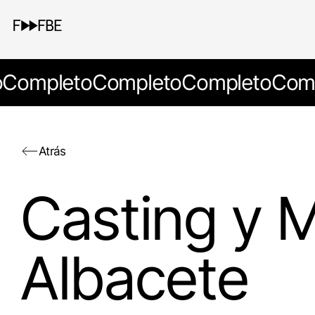
o
Completo
Completo
Completo
Comp
Atrás
Casting y M
Albacete