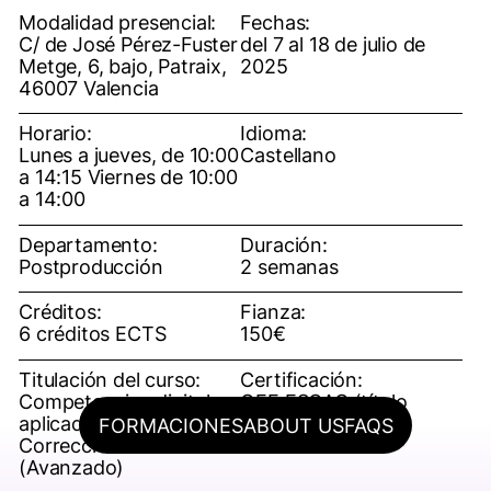
Modalidad presencial:
Fechas:
C/ de José Pérez-Fuster
del 7 al 18 de julio de
Metge, 6, bajo, Patraix,
2025
46007 Valencia
Horario:
Idioma:
Lunes a jueves, de 10:00
Castellano
a 14:15 Viernes de 10:00
a 14:00
Departamento:
Duración:
Postproducción
2 semanas
Créditos:
Fianza:
6 créditos ECTS
150€
Titulación del curso:
Certificación:
Competencias digitales
OFF ESCAC (título
aplicadas a la
propio)
FORMACIONES
ABOUT US
FAQS
Corrección de Color
(Avanzado)