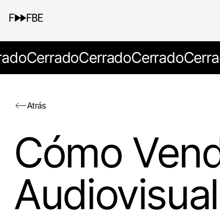
rado
Cerrado
Cerrado
Cerrado
Cerra
Atrás
Cómo Vend
Audiovisual