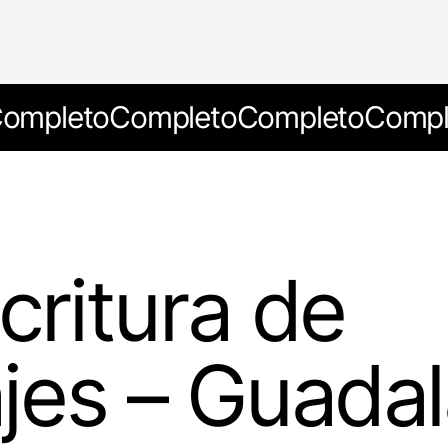
ompleto
Completo
Completo
Compl
critura de
jes – Guadal