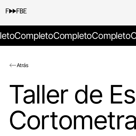
eto
Completo
Completo
Completo
C
Atrás
Taller de Es
Cortometra