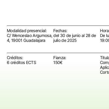
Modalidad presencial:
Fechas:
Horar
C/ Wenceslao Argumosa,
del 30 de junio al 28 de
De l
4, 19001 Guadalajara
julio de 2025
19:0
Créditos:
Fianza:
Titul
6 créditos ECTS
150€
Comp
Apli
Cort