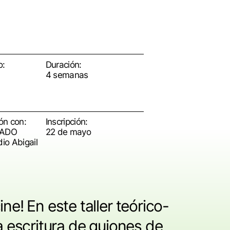
o:
Duración:
4 semanas
ón con:
Inscripción:
ZADO
22 de mayo
io Abigail
ne! En este taller teórico-
la escritura de guiones de