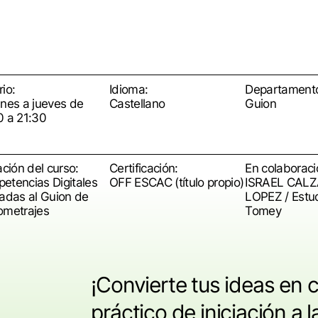
io:
Idioma:
Departament
unes a jueves de
Castellano
Guion
0 a 21:30
ación del curso:
Certificación:
En colaboraci
etencias Digitales
OFF ESCAC (título propio)
ISRAEL CAL
cadas al Guion de
LOPEZ / Estud
ometrajes
Tomey
¡Convierte tus ideas en ci
práctico de iniciación a 