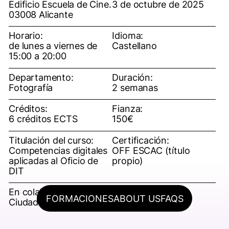
Edificio Escuela de Cine.
3 de octubre de 2025
03008 Alicante
Horario:
Idioma:
de lunes a viernes de
Castellano
15:00 a 20:00
Departamento:
Duración:
Fotografía
2 semanas
Créditos:
Fianza:
6 créditos ECTS
150€
Titulación del curso:
Certificación:
Competencias digitales
OFF ESCAC (título
aplicadas al Oficio de
propio)
DIT
En colaboración con:
Inscripción:
FORMACIONES
ABOUT US
FAQS
Ciudad de la Luz
31 de julio de 2025