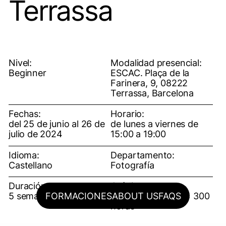
Terrassa
Nivel:
Modalidad presencial:
Beginner
ESCAC. Plaça de la
Farinera, 9, 08222
Terrassa, Barcelona
Fechas:
Horario:
del 25 de junio al 26 de
de lunes a viernes de
julio de 2024
15:00 a 19:00
Idioma:
Departamento:
Castellano
Fotografía
Duración:
Créditos:
FORMACIONES
ABOUT US
FAQS
5 semanas
12 créditos ECTS = 300
horas