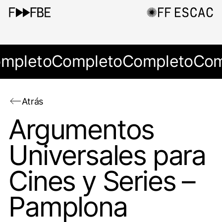
mpleto
Completo
Completo
Com
Atrás
Argumentos
Universales para
Cines y Series –
Pamplona