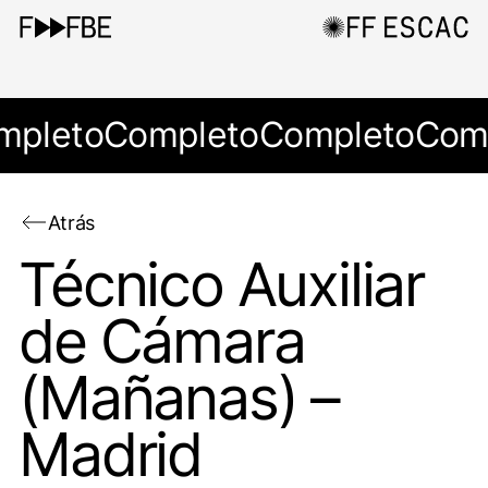
mpleto
Completo
Completo
Com
Atrás
Técnico Auxiliar
de Cámara
(Mañanas) –
Madrid