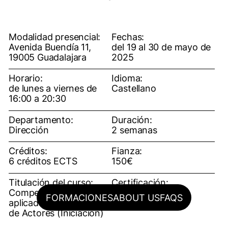
Modalidad presencial:
Fechas:
Avenida Buendía 11,
del 19 al 30 de mayo de
19005 Guadalajara
2025
Horario:
Idioma:
de lunes a viernes de
Castellano
16:00 a 20:30
Departamento:
Duración:
Dirección
2 semanas
Créditos:
Fianza:
6 créditos ECTS
150€
Titulación del curso:
Certificación:
Competencias digitales
OFF ESCAC (título
FORMACIONES
ABOUT US
FAQS
aplicadas a la Dirección
propio)
de Actores (Iniciación)