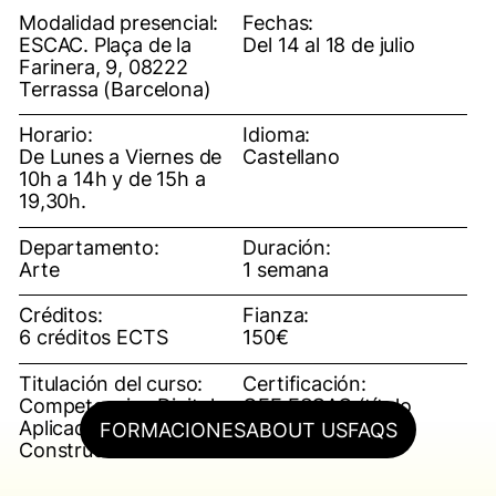
Modalidad presencial:
Fechas:
ESCAC. Plaça de la
Del 14 al 18 de julio
Farinera, 9, 08222
Terrassa (Barcelona)
Horario:
Idioma:
De Lunes a Viernes de
Castellano
10h a 14h y de 15h a
19,30h.
Departamento:
Duración:
Arte
1 semana
Créditos:
Fianza:
6 créditos ECTS
150€
Titulación del curso:
Certificación:
Competencias Digitales
OFF ESCAC (título
Aplicadas a la
propio)
FORMACIONES
ABOUT US
FAQS
Construcción Efímera