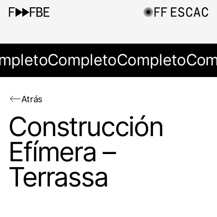
mpleto
Completo
Completo
Com
Atrás
Construcción
Efímera –
Terrassa