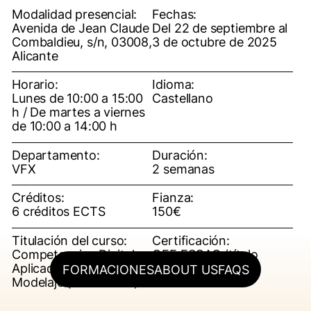
Modalidad presencial:
Fechas:
Avenida de Jean Claude
Del 22 de septiembre al
Combaldieu, s/n, 03008,
3 de octubre de 2025
Alicante
Horario:
Idioma:
Lunes de 10:00 a 15:00
Castellano
h / De martes a viernes
de 10:00 a 14:00 h
Departamento:
Duración:
VFX
2 semanas
Créditos:
Fianza:
6 créditos ECTS
150€
Titulación del curso:
Certificación:
Competencias Digitales
OFF ESCAC (título
Aplicadas al CGI:
propio)
FORMACIONES
ABOUT US
FAQS
Modelaje (Intermedio)