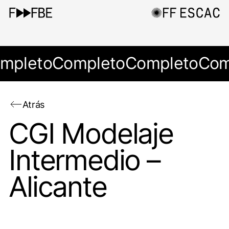
mpleto
Completo
Completo
Com
Atrás
CGI Modelaje
Intermedio –
Alicante