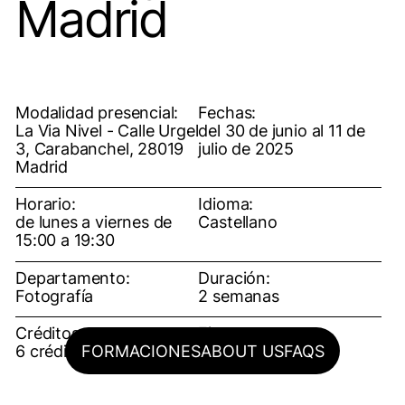
Madrid
Modalidad presencial:
Fechas:
La Via Nivel - Calle Urgel
del 30 de junio al 11 de
3, Carabanchel, 28019
julio de 2025
Madrid
Horario:
Idioma:
de lunes a viernes de
Castellano
15:00 a 19:30
Departamento:
Duración:
Fotografía
2 semanas
Créditos:
Fianza:
FORMACIONES
ABOUT US
FAQS
6 créditos ECTS
150€