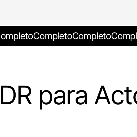
ompleto
Completo
Completo
Compl
DR para Acto