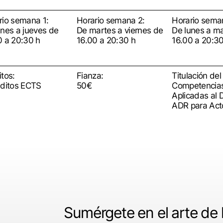
rio semana 1:
Horario semana 2:
Horario sema
unes a jueves de
De martes a viernes de
De lunes a m
0 a 20:30 h
16.00 a 20:30 h
16.00 a 20:30
tos:
Fianza:
Titulación del
éditos ECTS
50€
Competencias
Aplicadas al 
ADR para Act
Sumérgete en el arte de l