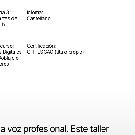
na 3:
Idioma:
artes de
Castellano
 h
 curso:
Certificación:
 Digitales
OFF ESCAC (título propio)
Doblaje o
ores
a voz profesional. Este taller