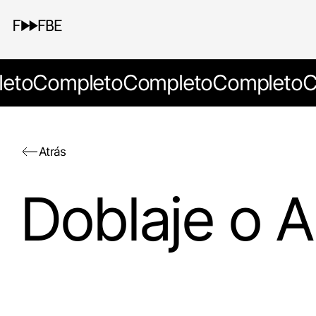
eto
Completo
Completo
Completo
C
Atrás
Doblaje o A