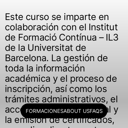
Este curso se imparte en
colaboración con el Institut
de Formació Contínua – IL3
de la Universitat de
Barcelona. La gestión de
toda la información
académica y el proceso de
inscripción, así como los
trámites administrativos, el
acceso al Campus Virtual y
FORMACIONES
ABOUT US
FAQS
la emisión de certificados,