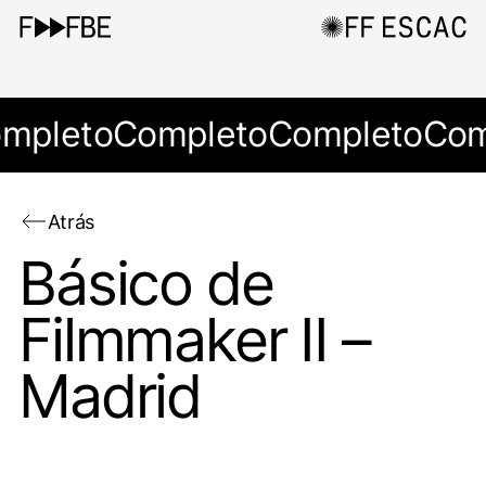
mpleto
Completo
Completo
Com
Atrás
Básico de
Filmmaker II –
Madrid