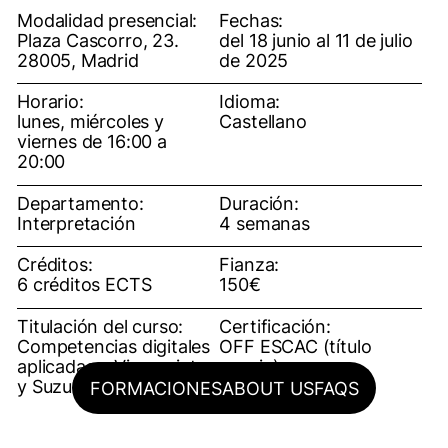
Modalidad presencial:
Fechas:
Plaza Cascorro, 23.
del 18 junio al 11 de julio
28005, Madrid
de 2025
Horario:
Idioma:
lunes, miércoles y
Castellano
viernes de 16:00 a
20:00
Departamento:
Duración:
Interpretación
4 semanas
Créditos:
Fianza:
6 créditos ECTS
150€
Titulación del curso:
Certificación:
Competencias digitales
OFF ESCAC (título
aplicadas a Viewpoints
propio)
y Suzuki para Actores
FORMACIONES
ABOUT US
FAQS