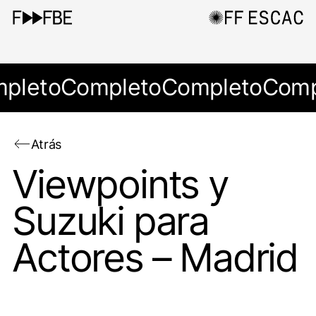
pleto
Completo
Completo
Comp
Atrás
Viewpoints y
Suzuki para
Actores – Madrid