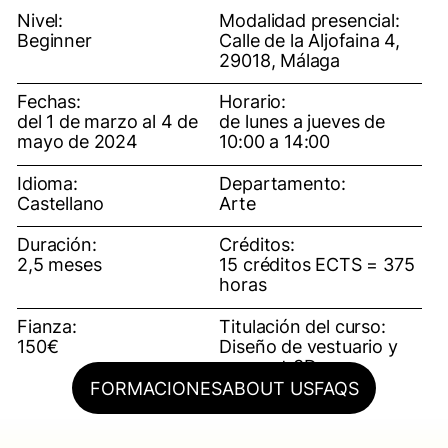
Nivel:
Modalidad presencial:
Beginner
Calle de la Aljofaina 4,
29018, Málaga
Fechas:
Horario:
del 1 de marzo al 4 de
de lunes a jueves de
mayo de 2024
10:00 a 14:00
Idioma:
Departamento:
Castellano
Arte
Duración:
Créditos:
2,5 meses
15 créditos ECTS = 375
horas
Fianza:
Titulación del curso:
150€
Diseño de vestuario y
concept 3D
FORMACIONES
ABOUT US
FAQS