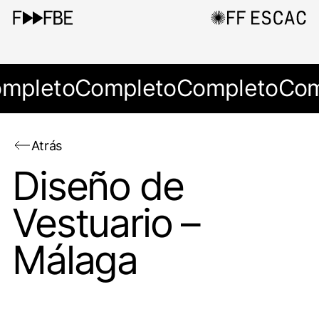
mpleto
Completo
Completo
Com
Atrás
Diseño de
Vestuario –
Málaga