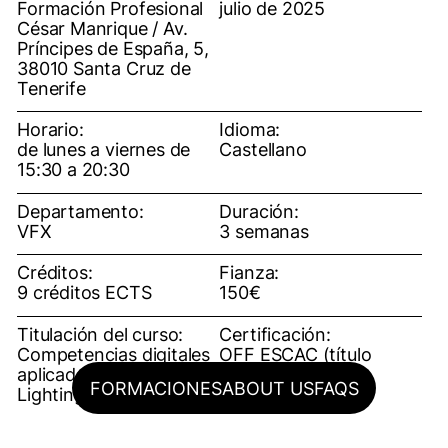
Formación Profesional
julio de 2025
César Manrique / Av.
Príncipes de España, 5,
38010 Santa Cruz de
Tenerife
Horario:
Idioma:
de lunes a viernes de
Castellano
15:30 a 20:30
Departamento:
Duración:
VFX
3 semanas
Créditos:
Fianza:
9 créditos ECTS
150€
Titulación del curso:
Certificación:
Competencias digitales
OFF ESCAC (título
aplicadas al CGI:
propio)
FORMACIONES
ABOUT US
FAQS
Lighting