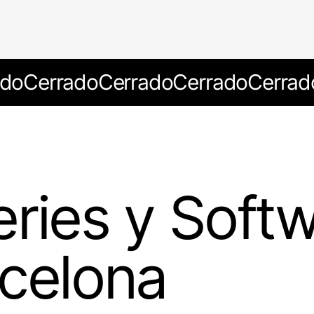
ado
Cerrado
Cerrado
Cerrado
Cerrad
eries y Soft
rcelona