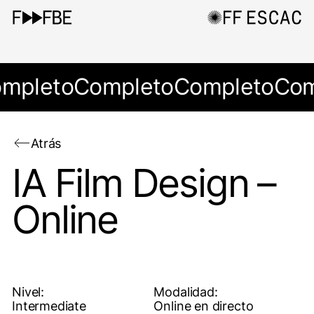
mpleto
Completo
Completo
Com
Atrás
IA Film Design –
Online
Nivel:
Modalidad:
Intermediate
Online en directo