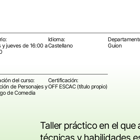
io:
Idioma:
Departament
s y jueves de 16:00 a
Castellano
Guion
0
ación del curso:
Certificación:
ción de Personajes y
OFF ESCAC (título propio)
ogo de Comedia
Taller práctico en el que 
técnicas y habilidades es