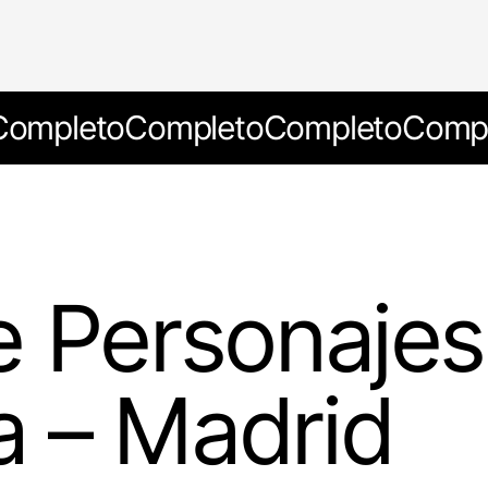
ompleto
Completo
Completo
Compl
e Personajes
 – Madrid