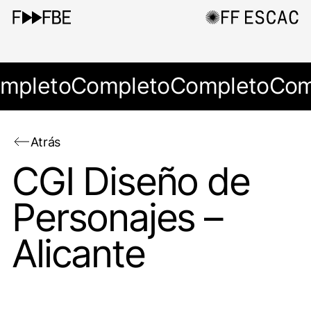
mpleto
Completo
Completo
Com
Atrás
CGI Diseño de
Personajes –
Alicante