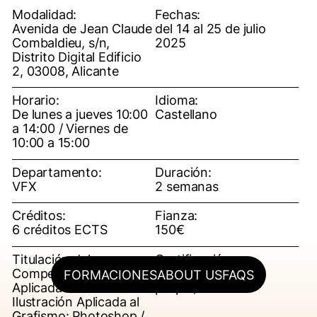
Modalidad:
Fechas:
Avenida de Jean Claude
del 14 al 25 de julio
Combaldieu, s/n,
2025
Distrito Digital Edificio
2, 03008, Alicante
Horario:
Idioma:
De lunes a jueves 10:00
Castellano
a 14:00 / Viernes de
10:00 a 15:00
Departamento:
Duración:
VFX
2 semanas
Créditos:
Fianza:
6 créditos ECTS
150€
Titulación del curso:
Certificación:
Competencias Digitales
OFF ESCAC (título
FORMACIONES
ABOUT US
FAQS
Aplicadas a la
propio)
Ilustración Aplicada al
Grafismo: Photoshop /