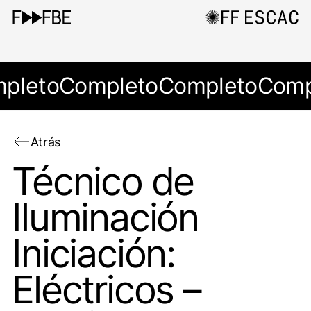
pleto
Completo
Completo
Comp
Atrás
Técnico de
Iluminación
Iniciación:
Eléctricos –