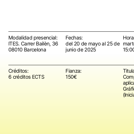
Modalidad presencial:
Fechas:
Horar
ITES. Carrer Bailèn, 36
del 20 de mayo al 25 de
mart
08010 Barcelona
junio de 2025
15:0
Créditos:
Fianza:
Titul
6 créditos ECTS
150€
Comp
apli
Gráf
(Inic