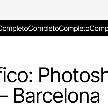
Completo
Completo
Completo
Compl
fico: Photos
 – Barcelona