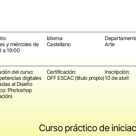
io:
Idioma:
Departament
es y miércoles de
Castellano
Arte
0 a 19:00
ación del curso:
Certificación:
Inscripción:
etencias digitales
OFF ESCAC (título propio)
10 de abril
cadas al Diseño
ico: Photoshop
iación)
Curso práctico de inici