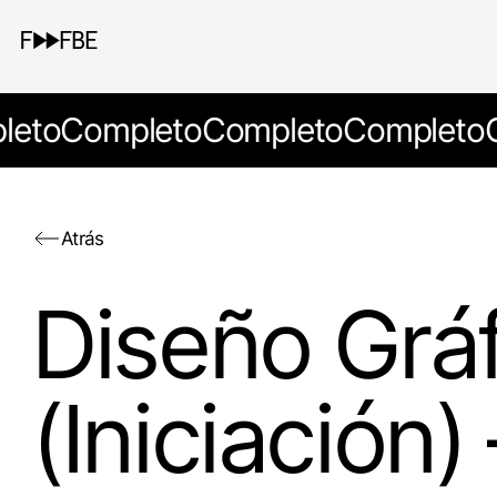
leto
Completo
Completo
Completo
Atrás
Diseño Grá
(Iniciación)