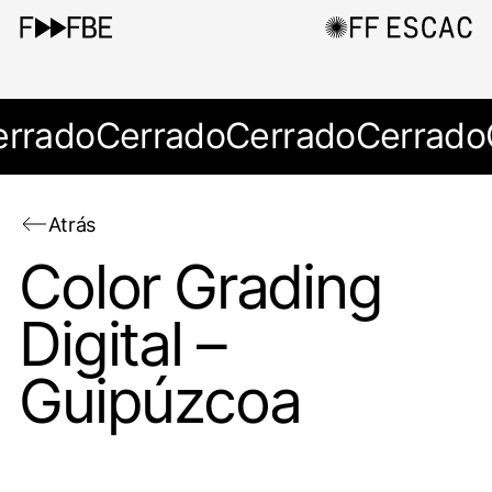
errado
Cerrado
Cerrado
Cerrado
Atrás
Color Grading
Digital –
Guipúzcoa