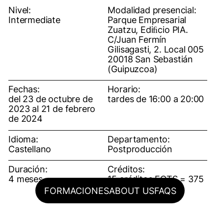
Nivel:
Modalidad presencial:
Intermediate
Parque Empresarial
Zuatzu, Ediﬁcio PIA.
C/Juan Fermín
Gilisagasti, 2. Local 005
20018 San Sebastián
(Guipuzcoa)
Fechas:
Horario:
del 23 de octubre de
tardes de 16:00 a 20:00
2023 al 21 de febrero
de 2024
Idioma:
Departamento:
Castellano
Postproducción
Duración:
Créditos:
4 meses
15 créditos ECTS = 375
horas
FORMACIONES
ABOUT US
FAQS