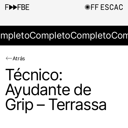
mpleto
Completo
Completo
Com
Atrás
Técnico:
Ayudante de
Grip – Terrassa