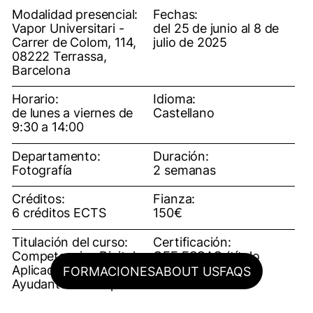
Modalidad presencial:
Fechas:
Vapor Universitari -
del 25 de junio al 8 de
Carrer de Colom, 114,
julio de 2025
08222 Terrassa,
Barcelona
Horario:
Idioma:
de lunes a viernes de
Castellano
9:30 a 14:00
Departamento:
Duración:
Fotografía
2 semanas
Créditos:
Fianza:
6 créditos ECTS
150€
Titulación del curso:
Certificación:
Competencias Digitales
OFF ESCAC (título
Aplicadas para
propio)
FORMACIONES
ABOUT US
FAQS
Ayudantes de Grip