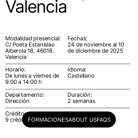
Valencia
Modalidad presencial:
Fechas:
C/ Poeta Estanislao
24 de noviembre al 10
Alberola 18, 46018.
de diciembre de 2025
Valencia
Horario:
Idioma:
De lunes a viernes de
Castellano
9:00 a 14:00 h
Departamento:
Duración:
Dirección
2 semanas
Créditos:
Fianza:
FORMACIONES
ABOUT US
FAQS
9 créditos ECTS
150€