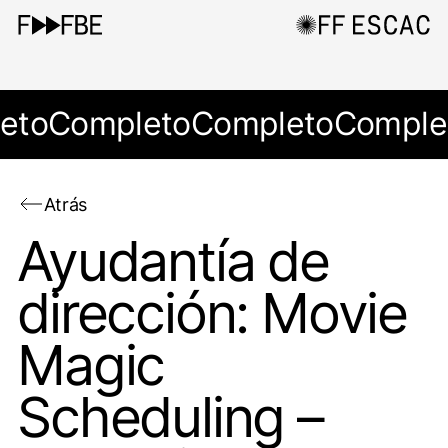
eto
Completo
Completo
Comple
Atrás
Ayudantía de
dirección: Movie
Magic
Scheduling –