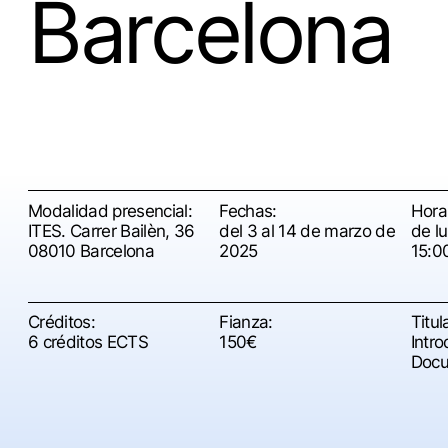
Barcelona
Modalidad presencial:
Fechas:
Horar
ITES. Carrer Bailèn, 36
del 3 al 14 de marzo de
de l
08010 Barcelona
2025
15:0
Créditos:
Fianza:
Titul
6 créditos ECTS
150€
Intr
Docum