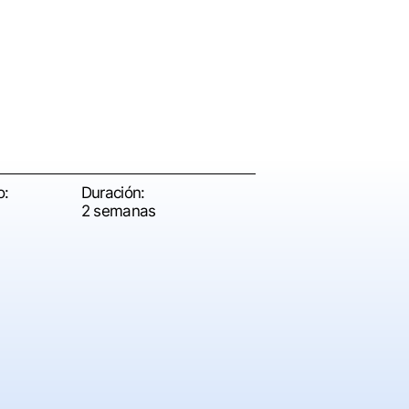
o:
Duración:
2 semanas