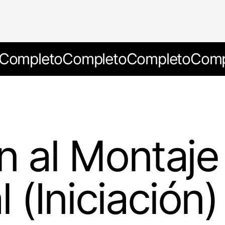
Completo
Completo
Completo
Comp
n al Montaje
(Iniciación)