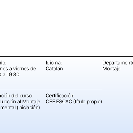
io:
Idioma:
Departament
unes a viernes de
Catalán
Montaje
0 a 19:30
ación del curso:
Certificación:
oducción al Montaje
OFF ESCAC (título propio)
ental (Iniciación)