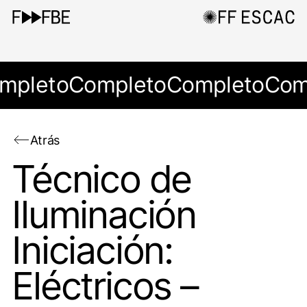
mpleto
Completo
Completo
Com
Atrás
Técnico de
Iluminación
Iniciación:
Eléctricos –