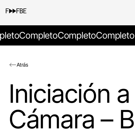
leto
Completo
Completo
Completo
Atrás
Iniciación a
Cámara – B