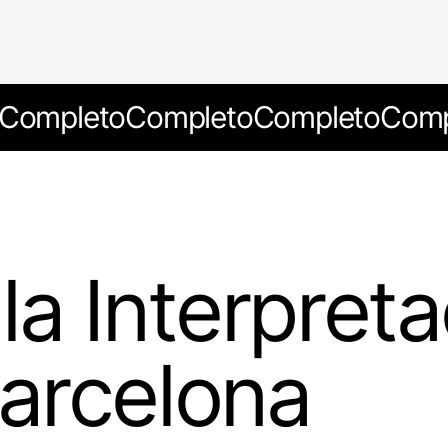
Completo
Completo
Completo
Comp
 la Interpret
arcelona