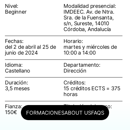
Nivel:
Modalidad presencial:
Beginner
IMDEEC. Av. de Ntra.
Sra. de la Fuensanta,
s/n, Sureste, 14010
Córdoba, Andalucía
Fechas:
Horario:
del 2 de abril al 25 de
martes y miércoles de
junio de 2024
10:00 a 14:00
Idioma:
Departamento:
Castellano
Dirección
Duración:
Créditos:
3,5 meses
15 créditos ECTS = 375
horas
Fianza:
Titulación del curso:
150€
Curso básico de
FORMACIONES
ABOUT US
FAQS
filmmaker