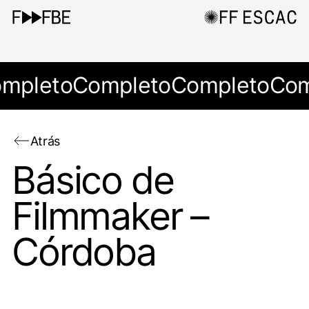
mpleto
Completo
Completo
Com
Atrás
Básico de
Filmmaker –
Córdoba