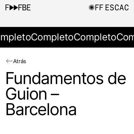
mpleto
Completo
Completo
Com
Atrás
Fundamentos de
Guion –
Barcelona