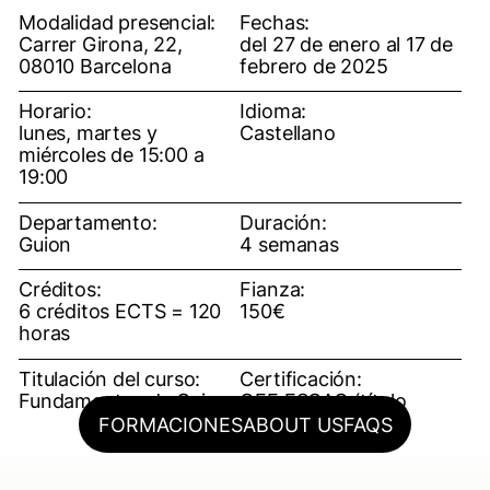
Modalidad presencial:
Fechas:
Carrer Girona, 22,
del 27 de enero al 17 de
08010 Barcelona
febrero de 2025
Horario:
Idioma:
lunes, martes y
Castellano
miércoles de 15:00 a
19:00
Departamento:
Duración:
Guion
4 semanas
Créditos:
Fianza:
6 créditos ECTS = 120
150€
horas
Titulación del curso:
Certificación:
Fundamentos de Guion
OFF ESCAC (título
propio)
FORMACIONES
ABOUT US
FAQS