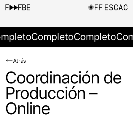
mpleto
Completo
Completo
Com
Atrás
Coordinación de
Producción –
Online