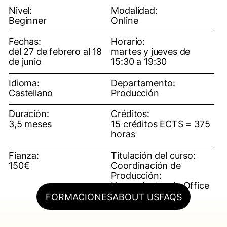
Nivel:
Modalidad:
Beginner
Online
Fechas:
Horario:
del 27 de febrero al 18
martes y jueves de
de junio
15:30 a 19:30
Idioma:
Departamento:
Castellano
Producción
Duración:
Créditos:
3,5 meses
15 créditos ECTS = 375
horas
Fianza:
Titulación del curso:
150€
Coordinación de
Producción:
Herramientas de Office
para la Producción
FORMACIONES
ABOUT US
FAQS
Audiovisual