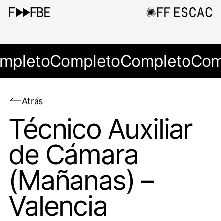
mpleto
Completo
Completo
Com
Atrás
Técnico Auxiliar
de Cámara
(Mañanas) –
Valencia