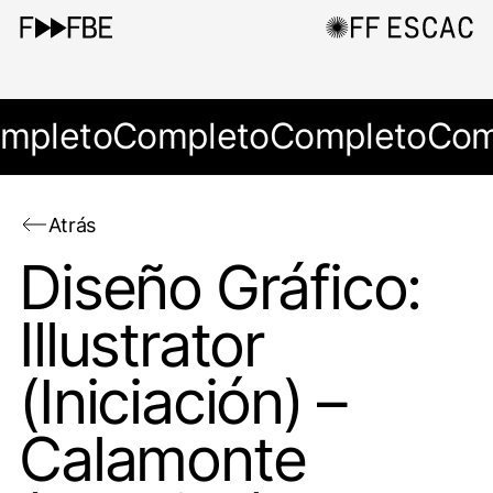
mpleto
Completo
Completo
Com
Atrás
Diseño Gráfico:
Illustrator
(Iniciación) –
Calamonte