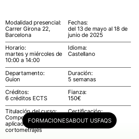
Modalidad presencial:
Fechas:
Carrer Girona 22,
del 13 de mayo al 18 de
Barcelona
junio de 2025
Horario:
Idioma:
martes y miércoles de
Castellano
10:00 a 14:00
Departamento:
Duración:
Guion
5 semanas
Créditos:
Fianza:
6 créditos ECTS
150€
Titulación del curso:
Certificación:
Competencias digitales
OFF ESCAC (título
FORMACIONES
ABOUT US
FAQS
aplicadas al Guion de
propio)
cortometrajes