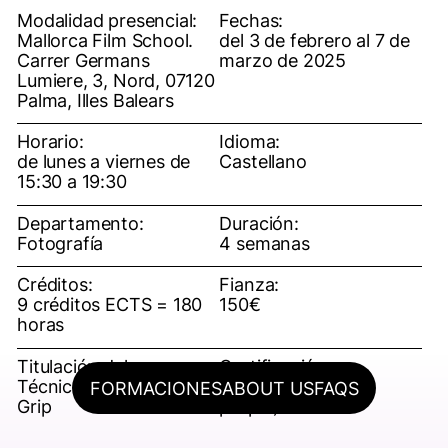
Modalidad presencial:
Fechas:
Mallorca Film School.
del 3 de febrero al 7 de
Carrer Germans
marzo de 2025
Lumiere, 3, Nord, 07120
Palma, Illes Balears
Horario:
Idioma:
de lunes a viernes de
Castellano
15:30 a 19:30
Departamento:
Duración:
Fotografía
4 semanas
Créditos:
Fianza:
9 créditos ECTS = 180
150€
horas
Titulación del curso:
Certificación:
Técnico: Ayudante de
OFF ESCAC (título
FORMACIONES
ABOUT US
FAQS
Grip
propio)