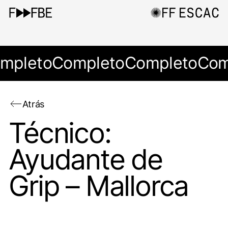
mpleto
Completo
Completo
Com
Atrás
Técnico:
Ayudante de
Grip – Mallorca