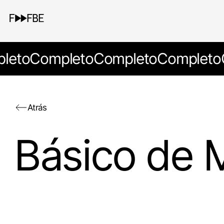
leto
Completo
Completo
Completo
Atrás
Básico de M