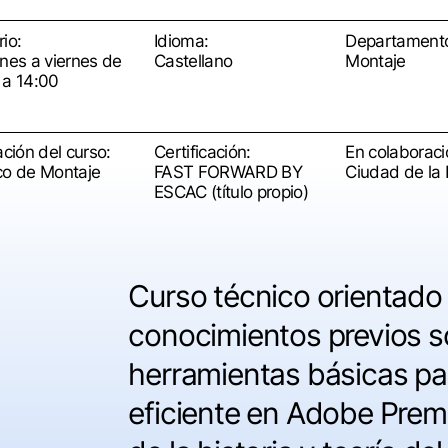
io:
Idioma:
Departament
unes a viernes de
Castellano
Montaje
 a 14:00
ación del curso:
Certificación:
En colaboraci
co de Montaje
FAST FORWARD BY
Ciudad de la 
ESCAC (título propio)
Curso
técnico
orientado
conocimientos
previos
s
herramientas
básicas
pa
eficiente
en
Adobe Premi