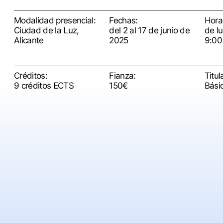
Modalidad presencial:
Fechas:
Horar
Ciudad de la Luz,
del 2 al 17 de junio de
de l
Alicante
2025
9:00
Créditos:
Fianza:
Titul
9 créditos ECTS
150€
Bási