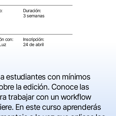
o:
Duración:
3 semanas
ón con:
Inscripción:
Luz
24 de abril
a
estudiantes
con
mínimos
obre
la
edición
.
Conoce
las
ra
trabajar
con un workflow
ere. En
este
curso
aprenderás